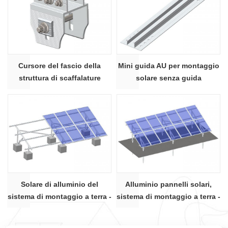
Cursore del fascio della
Mini guida AU per montaggio
struttura di scaffalature
solare senza guida
fotovoltaiche per montaggio
personalizzata con segno
a terra in alluminio solare
artistico 01 #
Solare di alluminio del
Alluminio pannelli solari,
sistema di montaggio a terra -
sistema di montaggio a terra -
2 slot U fascio
Rettangolo fascio