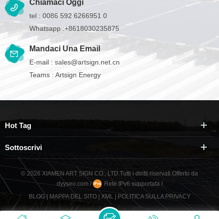
Chiamaci Oggi
tel :
0086 592 6266951 0
Whatsapp :
+8618030235875
Mandaci Una Email
E-mail :
sales@artsign.net.cn
Teams :
Artsign Energy
Hot Tag
Sottoscrivi
© 2026 XIAMEN ART SIGN CO., LTD.Tutti i diritti riservati.
Offerto da
dyyseo.com
/
Rete IPv6 supportata
/
BLOG
|
MAPPA DEL SITO
|
XML
|
POLITICA SULLA PRIVACY