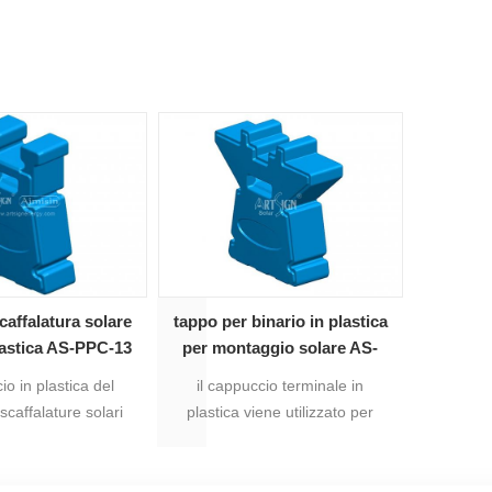
scaffalatura solare
tappo per binario in plastica
lastica AS-PPC-13
per montaggio solare AS-
PPC-08
io in plastica del
il cappuccio terminale in
 scaffalature solari
plastica viene utilizzato per
iene utilizzato per
coprire l'estremità delle rotaie
remità delle guide in
proteggerà tuo mani da
che proteggerà gli
infortunio.