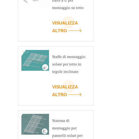
trave a U per
montaggio su tetto
piano con staffa
fotovoltaica per
VISUALIZZA
pannello solare
ALTRO
Staffe di montaggio
solare per tetto in
tegole inclinate
VISUALIZZA
ALTRO
Sistema di
montaggio per
pannelli solari per