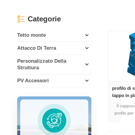
Categorie
Tetto monte
Attacco Di Terra
Personalizzato Della
Struttura
PV Accessori
profilo di 
tappo in p
Il cappucc
profilo per
AS-PPC-13 v
coprire l'est
alluminio 