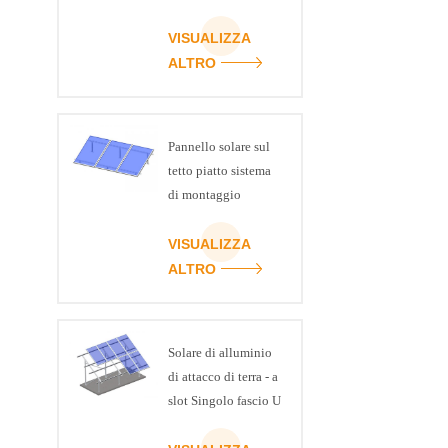
tetto in metallo
VISUALIZZA
ALTRO
Pannello solare sul
tetto piatto sistema
di montaggio
regolabile in
inclinazione kit
VISUALIZZA
ALTRO
Solare di alluminio
di attacco di terra - a
slot Singolo fascio U