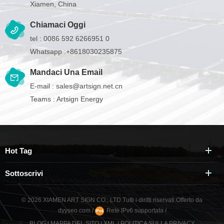
Xiamen, China
Chiamaci Oggi
tel :
0086 592 6266951 0
Whatsapp :
+8618030235875
Mandaci Una Email
E-mail :
sales@artsign.net.cn
Teams :
Artsign Energy
Hot Tag
Sottoscrivi
© 2026 XIAMEN ART SIGN CO., LTD.Tutti i diritti riservati.
Offerto da
dyyseo.com
/
Rete IPv6 supportata
/
BLOG
|
MAPPA DEL SITO
|
XML
|
POLITICA SULLA PRIVACY