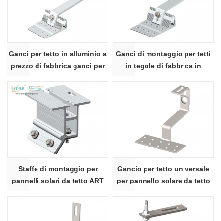
Ganci per tetto in alluminio a
Ganci di montaggio per tetti
prezzo di fabbrica ganci per
in tegole di fabbrica in
montaggio solare per tetto in
alluminio OEM per pannelli
tegole
solari 23A#
Staffe di montaggio per
Gancio per tetto universale
pannelli solari da tetto ART
per pannello solare da tetto
SIGN AS-ARH-20C
14 #