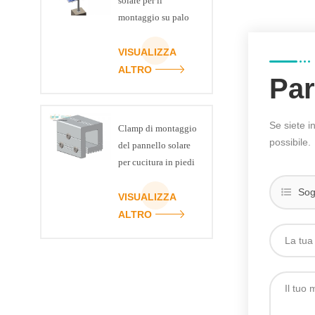
solare per il
montaggio su palo
di racking
VISUALIZZA
ALTRO
Par
Se siete i
Clamp di montaggio
possibile.
del pannello solare
per cucitura in piedi
Sog
VISUALIZZA
ALTRO