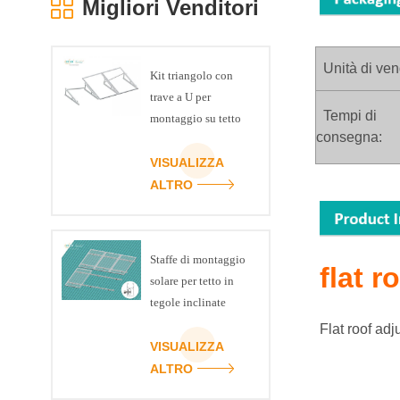
Migliori Venditori
Unità di ven
Kit triangolo con
trave a U per
Tempi di
montaggio su tetto
consegna:
piano con staffa
fotovoltaica per
VISUALIZZA
pannello solare
ALTRO
Staffe di montaggio
flat 
solare per tetto in
tegole inclinate
Flat roof ad
VISUALIZZA
ALTRO