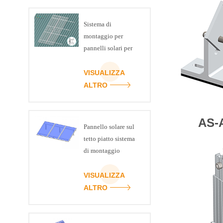
Sistema di
montaggio per
pannelli solari per
tetto in metallo
VISUALIZZA
ALTRO
AS-
Pannello solare sul
tetto piatto sistema
di montaggio
regolabile in
inclinazione kit
VISUALIZZA
ALTRO