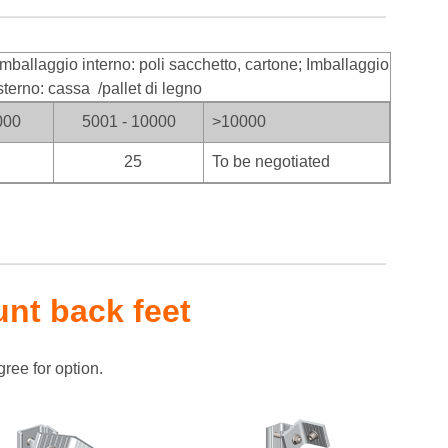
mballaggio interno: poli sacchetto, cartone; Imballaggio
sterno: cassa
/pallet di legno
000
5001 - 10000
>100
00
25
To be negotiated
unt back feet
ree for option.