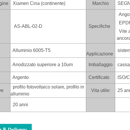
gine
Xiamen Cina (continente)
Marchio
SEGN
Angol
EPDM
AS-ABL-02-D
Specifiche
Vite a
ancor
Alluminio 6005-T5
sistema
Applicazione
Anodizzato superiore a 10um
Imballaggio
cassa/
Argento
Certificato
ISO/C
profilo fotovoltaico solare, profilo in
ve
Vita utile:
25 an
alluminio
20 anni