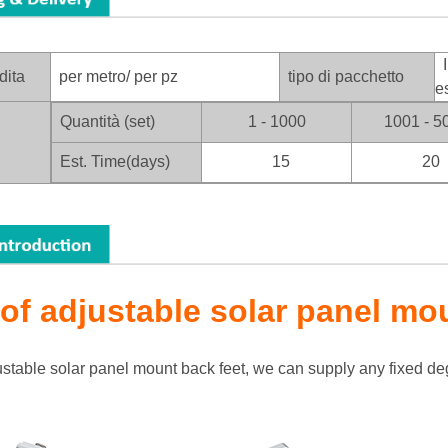
I
dita
per metro/ per pz
tipo di pacchetto
e
Quantità (set)
1 - 1000
1001 - 5
Est. Time(days)
15
20
roof adjustable solar panel mo
justable solar panel mount back feet, we can supply any fixed deg