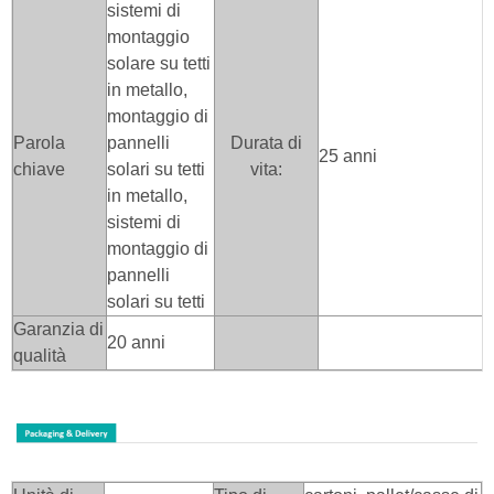
sistemi di
montaggio
solare su tetti
in metallo,
montaggio di
Parola
pannelli
Durata di
25 anni
chiave
solari su tetti
vita:
in metallo,
sistemi di
montaggio di
pannelli
solari su tetti
Garanzia di
20 anni
qualità