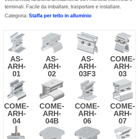
terminali. Facile da imballare, trasportare e installare.
Categoria:
Staffa per tetto in alluminio
AS-
AS-
AS-
COME-
ARH-
ARH-
ARH-
ARH-
01
02
03F3
03
COME-
COME-
COME-
COME-
ARH-
ARH-
ARH-
ARH-
04
04B
06
07