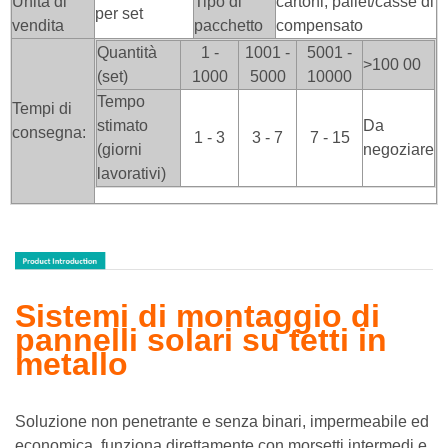
Unità di
Tipo di
cartoni, pallet/casse di
per set
vendita
pacchetto
compensato
Quantità
1 -
1001 -
5001 -
>100
00
(set)
1000
5000
10000
Tempo
Tempi di
stimato
Da
consegna:
1 - 3
3 - 7
7 - 15
(giorni
negoziare
lavorativi)
Sistemi di montaggio di
pannelli solari su tetti in
metallo
Soluzione non penetrante e senza binari, impermeabile ed
economica, funziona direttamente con morsetti intermedi e