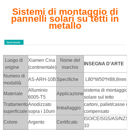
Sistemi di montaggio di
pannelli solari su tetti in
metallo
Luogo di
Xiamen Cina
Nome del
INSEGNA D'ARTE
origine
(continentale)
marchio
Numero di
AS-ARH-10B
Specifiche
L80*W50*H88,8mm
modalità
Alluminio
sistema di montaggio 
Materiale
Applicazione
6005-T5
solare sul tetto
Trattamento
Anodizzato
cartoni, pallet/casse di
Imballaggio
superficiale
sopra i 10um
compensato
ISO/CE/SGS/AS/NZS/
Colore
Argento
Certificato
10