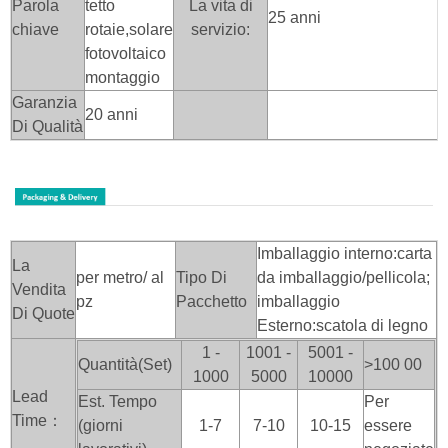
Parola
tetto
La vita di
25 anni
chiave
rotaie,solare
servizio:
fotovoltaico
montaggio
Garanzia
20 anni
Di Qualità
Imballaggio interno:carta
La
per metro/ al
Tipo Di
da imballaggio/pellicola;
Vendita
pz
Pacchetto
imballaggio
Di Quote
Esterno:scatola di legno
1 -
1001 -
5001 -
Quantità(Set)
>100
00
1000
5000
10000
Lead
Est. Tempo
Per
Time：
(giorni
1-7
7-10
10-15
essere