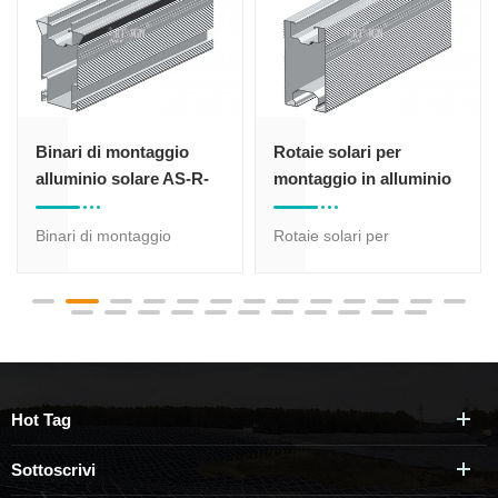
Binari di montaggio
Rotaie solari per
alluminio solare AS-R-
montaggio in alluminio
17 #
AS-R-20 #
Binari di montaggio
Rotaie solari per
alluminio solare AS-R-17 #
montaggio in alluminio AS-
è utilizzato principalmente
R-20 ## Viene utilizzato
per il sistema di montaggio
principalmente per il
a terra, il Desgined è
sistema di montaggio a
adatto per Landscaple
terra, il profilo è adatto per
Installazione Pannello.
un grande carico del vento
Hot Tag
e ambiente di carico della
neve, con anodizzazione
Sottoscrivi
Trattamento, è Corrosione