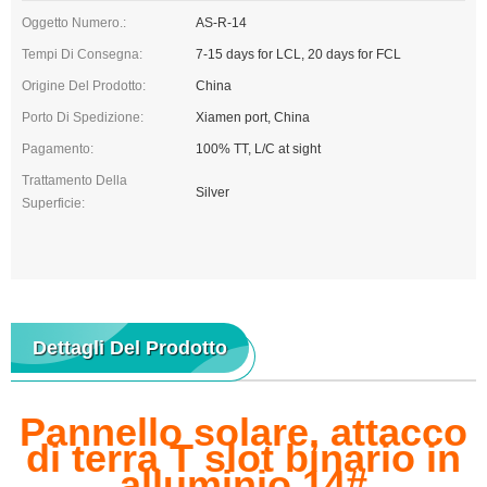
Oggetto Numero.:
AS-R-14
Tempi Di Consegna:
7-15 days for LCL, 20 days for FCL
Origine Del Prodotto:
China
Porto Di Spedizione:
Xiamen port, China
Pagamento:
100% TT, L/C at sight
Trattamento Della
Silver
Superficie:
Dettagli Del Prodotto
Pannello solare, attacco
di terra T slot binario in
alluminio 14#