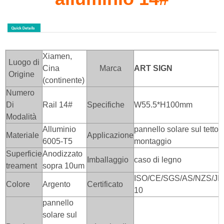
Xiamen,
Luogo di
Cina
Marca
ART SIGN
Origine
(continente)
Numero
Di
Rail 14#
Specifiche
W55.5*H100mm
Modalità
Alluminio
pannello solare sul tetto 
Materiale
Applicazione
6005-T5
montaggio
Superficie
Anodizzato
Imballaggio
caso di legno
treament
sopra 10um
ISO/CE/SGS/AS/NZS/JI
Colore
Argento
Certificato
10
pannello
solare sul