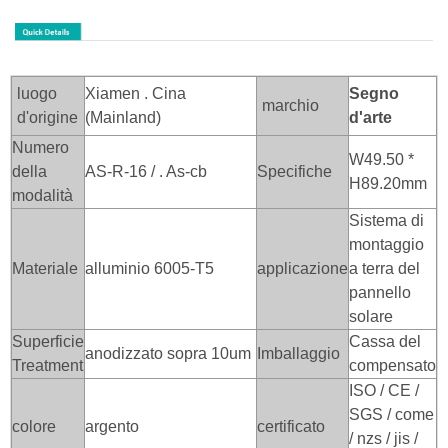
luogo
Xiamen . Cina
Segno
marchio
d'origine
(Mainland)
d'arte
Numero
W49.50 *
della
AS-R-16 / . As-cb
Specifiche
H89.20mm
modalità
Sistema di
montaggio
Materiale
alluminio 6005-T5
applicazione
a terra del
pannello
solare
Superficie
Cassa del
anodizzato sopra 10um
Imballaggio
Treatment
compensato
ISO / CE /
SGS / come
colore
argento
certificato
/ nzs / jis /