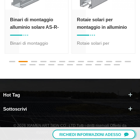
Binari di montaggio
Rotaie solari per
alluminio solare AS-R-
montaggio in alluminio
17 #
AS-R-20 #
Binari di montaggio
Rotaie solari per
alluminio solare AS-R-17 #
montaggio in alluminio AS-
è utilizzato principalmente
R-20 ## Viene utilizzato
per il sistema di montaggio
principalmente per il
a terra, il Desgined è
sistema di montaggio a
adatto per Landscaple
terra, il profilo è adatto per
Installazione Pannello.
un grande carico del vento
Hot Tag
e ambiente di carico della
neve, con anodizzazione
Sottoscrivi
Trattamento, è Corrosione
elevata Resistente.
© 2026 XIAMEN ART SIGN CO., LTD.Tutti i diritti riservati.
Offerto da
dyyseo.com
/
Rete IPv6 supportata
/
RICHIEDI INFORMAZIONI ADESSO