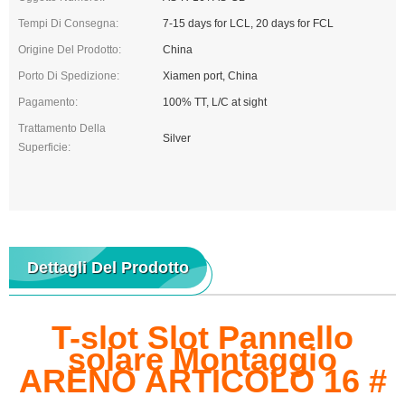
Tempi Di Consegna:
7-15 days for LCL, 20 days for FCL
Origine Del Prodotto:
China
Porto Di Spedizione:
Xiamen port, China
Pagamento:
100% TT, L/C at sight
Trattamento Della
Silver
Superficie:
Dettagli Del Prodotto
T-slot Slot Pannello
solare Montaggio
ARENO ARTICOLO 16 #