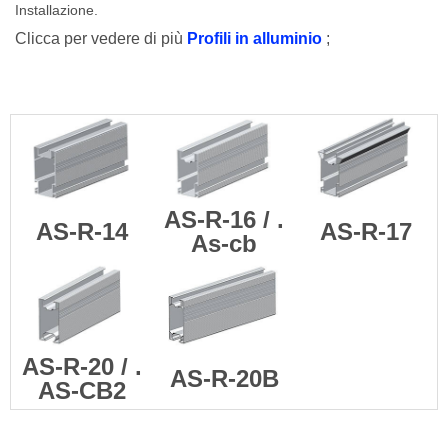
Installazione.
Clicca per vedere di più
Profili in alluminio
;
AS-R-16 / .
AS-R-14
AS-R-17
As-cb
AS-R-20 / .
AS-R-20B
AS-CB2