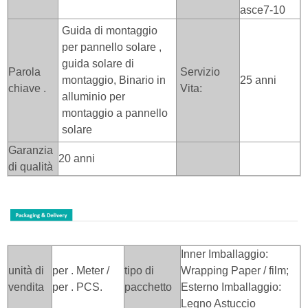
asce7-10
Guida di montaggio
per pannello solare
,
guida solare di
Parola
Servizio
montaggio,
Binario in
25 anni
chiave .
Vita:
alluminio per
montaggio a pannello
solare
Garanzia
20 anni
di qualità
Inner Imballaggio:
unità di
per . Meter /
tipo di
Wrapping Paper / film;
vendita
per . PCS.
pacchetto
Esterno Imballaggio:
Legno Astuccio