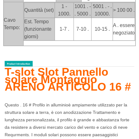
1 -
1001 . -
5001 . - .
Quantità (set)
> 100
00 .
1000.
. 5000 .
10000.
Cavo
Est. Tempo
A . essere
Tempo:
(funzionante
1-7 .
7-10 .
10-15 .
negoziato
giorni)
T-slot Slot Pannello
solare Montaggio
ARENO ARTICOLO 16 #
Questo . 16 # Profilo in alluminio
è ampiamente utilizzato per la
struttura solare a terra, è con anodizzazione Trattamento e
lunghezza personalizzata, il profilo è grande e abbastanza forte
da resistere a diversi mercato carico del vento e carico di neve
Requrments. I moduli solari possono essere paesaggistici