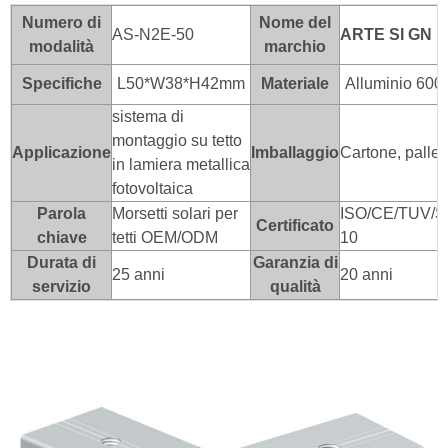
Numero di
Nome del
AS-N2E-50
ARTE SI
GN
modalità
marchio
Specifiche
L50*W38*H42mm
Materiale
Alluminio 600
sistema di
montaggio su tetto
Applicazione
Imballaggio
Cartone, palle
in lamiera metallica
fotovoltaica
Parola
Morsetti solari per
ISO/CE/TUV/S
Certificato
chiave
tetti OEM/ODM
10
Durata di
Garanzia di
25 anni
20 anni
servizio
qualità