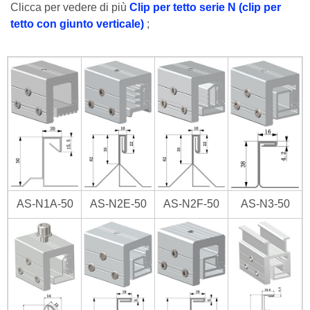
Clicca per vedere di più
Clip per tetto serie N (clip per
tetto con giunto verticale)
;
AS-N1A-50
AS-N2E-50
AS-N2F-50
AS-N3-50