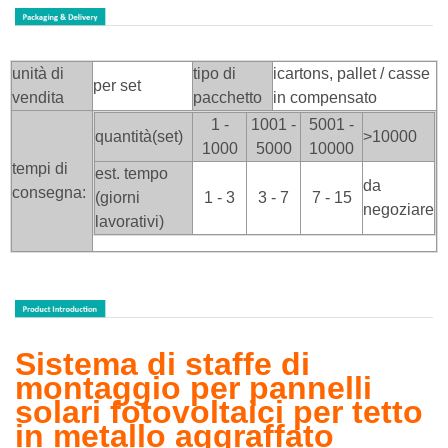
unità di
tipo di
icartons, pallet / casse
per set
vendita
pacchetto
in compensato
1 -
1001 -
5001 -
quantità(set)
>100
00
1000
5000
10000
tempi di
est. tempo
da
consegna:
(giorni
1 - 3
3 - 7
7 - 15
negoziare
lavorativi)
Sistema di staffe di
montaggio per pannelli
solari fotovoltaici per tetto
in metallo aggraffato