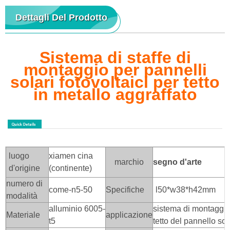
Dettagli Del Prodotto
Sistema di staffe di
montaggio per pannelli
solari fotovoltaici per tetto
in metallo aggraffato
luogo
xiamen cina
marchio
segno d'arte
d'origine
(continente)
numero di
come-n5-50
Specifiche
l50*w38*h42mm
modalità
alluminio 6005-
sistema di montaggio
Materiale
applicazione
t5
tetto del pannello sol