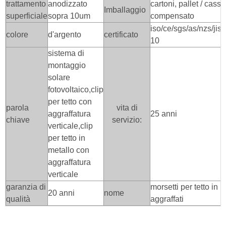
trattamento
anodizzato
cartoni, pallet / casse
Imballaggio
superficiale
sopra 10um
compensato
iso/ce/sgs/as/nzs/jis
colore
d'argento
certificato
10
sistema di
montaggio
solare
fotovoltaico,clip
per tetto con
parola
vita di
aggraffatura
25 anni
chiave
servizio:
verticale,clip
per tetto in
metallo con
aggraffatura
verticale
garanzia di
morsetti per tetto in 
20 anni
nome
qualità
aggraffati