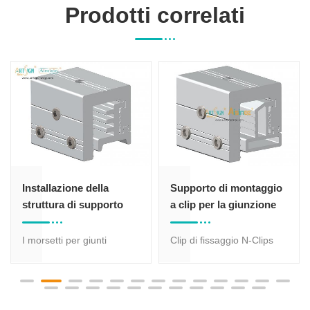
Prodotti correlati
Installazione della
Supporto di montaggio
struttura di supporto
a clip per la giunzione
del pannello solare sul
del pannello solare sul
tetto
tetto
I morsetti per giunti
Clip di fissaggio N-Clips
verticali per tetti in metallo
per insegne artistiche
sono progettati per
OEM di fabbrica: sistema
adattarsi praticamente a
di montaggio
tutti i metalli presenti nei
professionale in alluminio